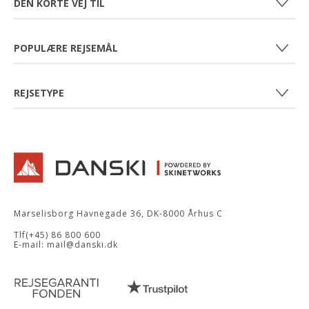
DEN KORTE VEJ TIL
ÅBNINGSTIDER
KONTAKT
SKIFERIE TIL ØSTRIG
JOB HOS DANSKI
POPULÆRE REJSEMÅL
SKIFERIE FRANKRIG
SPØRGSMÅL OG SVAR
SKIFERIE ITALIEN
WAGRAIN - ØSTRIG
DANSKI KLUBHOTELLER
REJSETYPE
OBERTAUERN - ØSTRIG
MINISKIFERIE
ALPE D'HUEZ - FRANKRIG
SKIFERIE MED BØRN
TIGNES - FRANKRIG
SOLO PÅ SKI
PASSO TONALE - ITALIEN
SOLO PÅ SKI +50
GRUPPER PÅ SKI
Danski
Marselisborg Havnegade 36
,
DK-8000
Århus C
Tlf
(+45) 86 800 600
E-mail:
mail@danski.dk