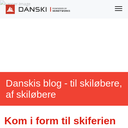
Danskis blog - til skiløbere,
af skiløbere
Kom i form til skiferien