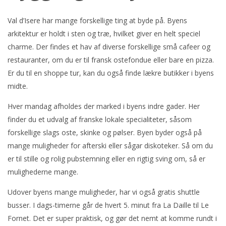
Val d’Isere har mange forskellige ting at byde på. Byens
arkitektur er holdt i sten og træ, hvilket giver en helt speciel
charme. Der findes et hav af diverse forskellige små cafeer og
restauranter, om du er til fransk ostefondue eller bare en pizza.
Er du til en shoppe tur, kan du også finde lækre butikker i byens
midte.
Hver mandag afholdes der marked i byens indre gader. Her
finder du et udvalg af franske lokale specialiteter, såsom
forskellige slags oste, skinke og pølser. Byen byder også på
mange muligheder for afterski eller sågar diskoteker. Så om du
er til stille og rolig pubstemning eller en rigtig sving om, så er
mulighederne mange.
Udover byens mange muligheder, har vi også gratis shuttle
busser. I dags-timerne går de hvert 5. minut fra La Daille til Le
Fornet. Det er super praktisk, og gør det nemt at komme rundt i