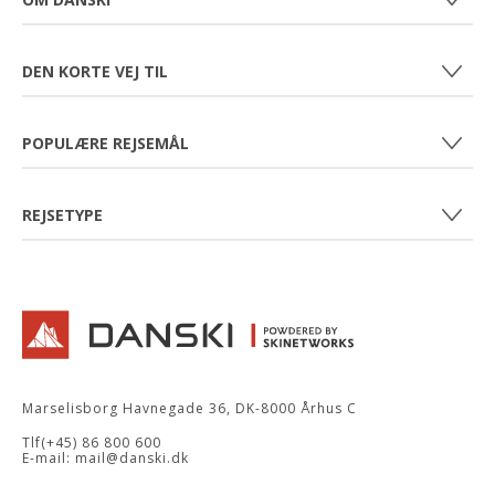
OM DANSKI
DEN KORTE VEJ TIL
ÅBNINGSTIDER
KONTAKT
SKIFERIE TIL ØSTRIG
JOB HOS DANSKI
POPULÆRE REJSEMÅL
SKIFERIE FRANKRIG
SPØRGSMÅL OG SVAR
SKIFERIE ITALIEN
WAGRAIN - ØSTRIG
DANSKI KLUBHOTELLER
REJSETYPE
OBERTAUERN - ØSTRIG
MINISKIFERIE
ALPE D'HUEZ - FRANKRIG
SKIFERIE MED BØRN
TIGNES - FRANKRIG
SOLO PÅ SKI
PASSO TONALE - ITALIEN
SOLO PÅ SKI +50
GRUPPER PÅ SKI
Danski
Marselisborg Havnegade 36
,
DK-8000
Århus C
Tlf
(+45) 86 800 600
E-mail:
mail@danski.dk