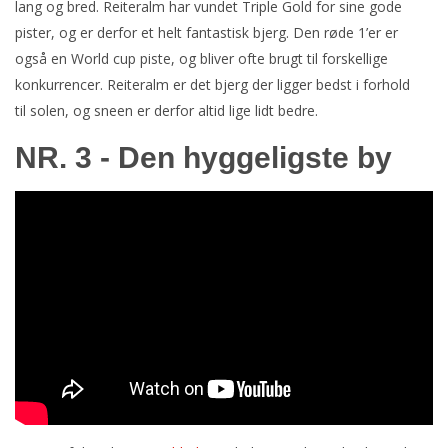
lang og bred. Reiteralm har vundet Triple Gold for sine gode
pister, og er derfor et helt fantastisk bjerg. Den røde 1’er er
også en World cup piste, og bliver ofte brugt til forskellige
konkurrencer. Reiteralm er det bjerg der ligger bedst i forhold
til solen, og sneen er derfor altid lige lidt bedre.
NR. 3 - Den hyggeligste by