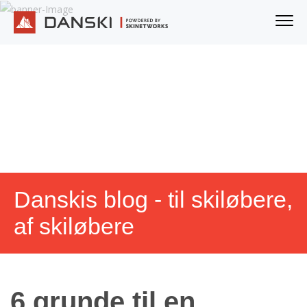
Danskis blog - til skiløbere,
af skiløbere
6 grunde til en