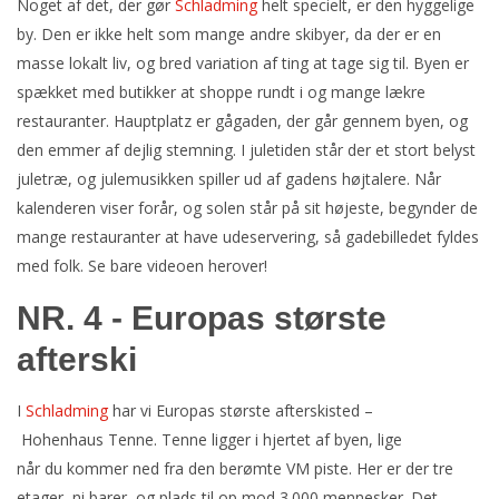
Noget af det, der gør
Schladming
helt specielt, er den hyggelige
by. Den er ikke helt som mange andre skibyer, da der er en
masse lokalt liv, og bred variation af ting at tage sig til. Byen er
spækket med butikker at shoppe rundt i og mange lækre
restauranter. Hauptplatz er gågaden, der går gennem byen, og
den emmer af dejlig stemning. I juletiden står der et stort belyst
juletræ, og julemusikken spiller ud af gadens højtalere. Når
kalenderen viser forår, og solen står på sit højeste, begynder de
mange restauranter at have udeservering, så gadebilledet fyldes
med folk. Se bare videoen herover!
NR. 4 - Europas største
afterski
I
Schladming
har vi Europas største afterskisted –
Hohenhaus Tenne. Tenne ligger i hjertet af byen, lige
når du kommer ned fra den berømte VM piste. Her er der tre
etager, ni barer, og plads til op mod 3.000 mennesker. Det