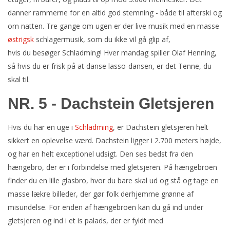
danner rammerne for en altid god stemning - både til afterski og
om natten. Tre gange om ugen er der live musik med en masse
østrigsk
schlagermusik, som du ikke vil gå glip af,
hvis du besøger Schladming! Hver mandag spiller Olaf Henning,
så hvis du er frisk på at danse lasso-dansen, er det Tenne, du
skal til.
NR. 5 - Dachstein Gletsjeren
Hvis du har en uge i
Schladming
, er Dachstein gletsjeren helt
sikkert en oplevelse værd. Dachstein ligger i 2.700 meters højde,
og har en helt exceptionel udsigt. Den ses bedst fra den
hængebro, der er i forbindelse med gletsjeren. På hængebroen
finder du en lille glasbro, hvor du bare skal ud og stå og tage en
masse lækre billeder, der gør folk derhjemme grønne af
misundelse. For enden af hængebroen kan du gå ind under
gletsjeren og ind i et is palads, der er fyldt med